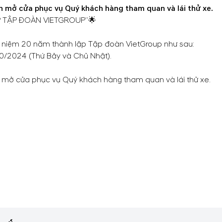
ẫn mở cửa phục vụ Quý khách hàng tham quan và lái thử xe.
ẬP TẬP ĐOÀN VIETGROUP”🌟
 kỷ niệm 20 năm thành lập Tập đoàn VietGroup như sau:
0/2024 (Thứ Bảy và Chủ Nhật).
n mở cửa phục vụ Quý khách hàng tham quan và lái thử xe.