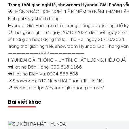
Trong thời gian nghỉ lễ, showroom Hyundai Giải Phóng v
🌟THÔNG BÁO LỊCH NGHỈ “LỄ KỈ NIỆM 20 NĂM THÀNH L
Kính gửi Quý khách hàng,
Hyundai Giải Phóng xin trân trọng thông báo lịch nghỉ lễ
⏰Thời gian nghỉ: Từ ngày 26/10/2024 đến hết ngày 27/1
✅Thời gian hoạt động trở lại: Thứ Hai, ngày 28/10/2024.
Trong thời gian nghỉ lễ, showroom Hyundai Giải Phóng vẫ
———————-⭐⭐⭐————————
HYUNDAI GIẢI PHÓNG – UY TÍN, CHẤT LƯỢNG, HIỆU QUẢ
☎️Hotline Bán Hàng:
090 618 1166
☎️ Hotline Dịch Vụ:
0904 566 808
📌Showroom: 510 Ngọc Hồi, Thanh Trì, Hà Nội
📍 Website: https://hyundaigiaiphong.com.vn/
Bài viết khác