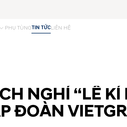
TIN TỨC
PHỤ TÙNG
LIÊN HỆ
ỊCH NGHỈ “LỄ K
ẬP ĐOÀN VIETG