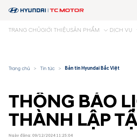
TRANG CHỦ
GIỚI THIỆU
SẢN PHẨM
DỊCH VỤ
Bản tin Hyundai Bắc Việt
Trang chủ
>
Tin tức
>
THÔNG BÁO L
THÀNH LẬP T
Ngày đăng: 09/12/2024 11:25:04