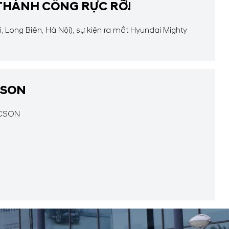
 THÀNH CÔNG RỰC RỠ!
 Long Biên, Hà Nội), sự kiện ra mắt Hyundai Mighty
CSON
UCSON