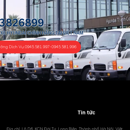
3826899
 XE HYUNDAI CHÍNH HÃNG TẠI VIỆT NAM
ưởng Dịch Vụ:
0945.581.997
-
0945.581.996
Tin tức
Địa chỉ: Lô D6, KCN Đài Tư, Long Biên, Thành phố Hà Nội, Việt