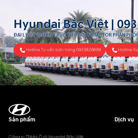
Hyundai Bắc Việt |
093
ĐẠI LÝ ỦY QUYỀN TRỰC TIẾP BỞI TC MOTOR PHÂN PHỐI
Hotline Tư vấn bán hàng:
0933826899
Hotline X
Sản phẩm
Dịch vụ
Công ty TNHH Ô tô Hyundai Bắc Việt