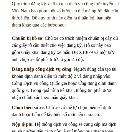
Quy trình đăng ký xe ô tô qua dịch vụ công trực tuyến tại
Việt Nam bao gồm một số bước cụ thể mà người dân cần
thực hiện. Để quy trình này diễn ra thuận lợi, bạn nên
tham khảo qua các bước sau:
Chuẩn bị hồ sơ
: Chủ xe có trách nhiệm chuẩn bị đầy đủ
các giấy tờ cần thiết cho việc đăng ký. Hồ sơ này bao
gồm Giấy khai đăng ký xe mẫu ĐKX10/79 và một bức
ảnh chụp xe từ phía trước ở góc 45 độ.
Đăng nhập cổng dịch vụ công
: Người dùng cần tạo tài
khoản định danh điện tử mức độ 2 và đăng nhập vào
Cổng Dịch vụ công Quốc gia hoặc Ứng dụng định danh
quốc gia. Trong quá trình kê khai, thông tin phải được
nhập chính xác theo mẫu giấy khai.
Chọn biển số xe
: Chủ xe có thể tự chọn biển số định
danh hoặc bấm để lấy biển số mới nếu chưa có.
Nộp lệ phí
: Hệ thống dịch vụ công sẽ cung cấp mã dịch
vụ và hướng dẫn cách nộp lệ phí thông qua thanh toán