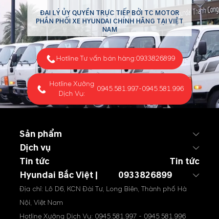
ĐẠI LÝ ỦY QUYỀN TRỰC TIẾP BỞI TC MOTOR
PHÂN PHỐI XE HYUNDAI CHÍNH HÃNG TẠI VIỆT
NAM
Hotline Tư vấn bán hàng:
0933826899
Hotline Xưởng
0945.581.997
-
0945.581.996
Dịch Vụ:
Sản phẩm
Dịch vụ
Tin tức
Tin tức
Hyundai Bắc Việt |
0933826899
Địa chỉ: Lô D6, KCN Đài Tư, Long Biên, Thành phố Hà
Nội, Việt Nam
Hotline Xưởng Dịch Vụ:
0945.581.997
-
0945.581.996