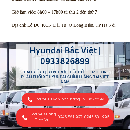
Giờ làm việc: 8h00 – 17h00 từ thứ 2 đến thứ 7
Địa chỉ: Lô D6, KCN Đài Tư, Q.Long Biên, TP Hà Nội
Hyundai Bắc Việt |
0933826899
ĐẠI LÝ ỦY QUYỀN TRỰC TIẾP BỞI TC MOTOR
PHÂN PHỐI XE HYUNDAI CHÍNH HÃNG TẠI VIỆT
NAM
Hotline Tư vấn bán hàng:
0933826899
Hotline Xưởng
0945.581.997
-
0945.581.996
Dịch Vụ: