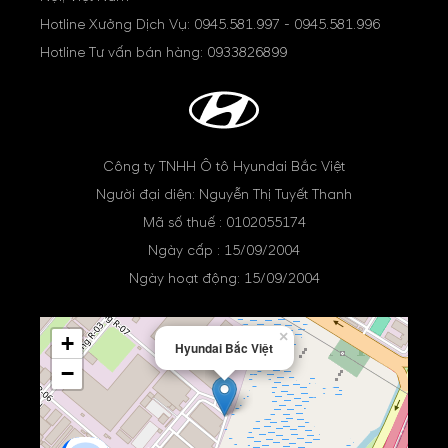
Hotline Xưởng Dịch Vụ:
0945.581.997
-
0945.581.996
Hotline Tư vấn bán hàng:
0933826899
Công ty TNHH Ô tô Hyundai Bắc Việt
Người đại diện: Nguyễn Thị Tuyết Thanh
Mã số thuế : 0102055174
Ngày cấp : 15/09/2004
Ngày hoạt động: 15/09/2004
×
+
Hyundai Bắc Việt
−