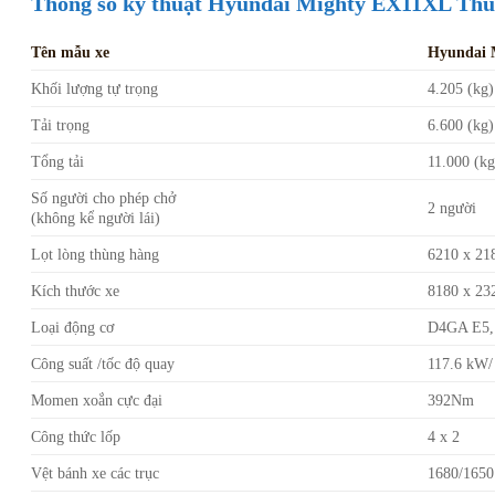
Thông số kỹ thuật Hyundai Mighty EX11XL Thù
Tên mẫu xe
Hyundai 
Khối lượng tự trọng
4.205 (kg)
Tải trọng
6.600 (kg)
Tổng tải
11.000 (kg
Số người cho phép chở
2 người
(không kể người lái)
Lọt lòng thùng hàng
6210 x 21
Kích thước xe
8180 x 23
Loại động cơ
D4GA E5, 4
Công suất /tốc độ quay
117.6 kW/
Momen xoắn cực đại
392Nm
Công thức lốp
4 x 2
Vệt bánh xe các trục
1680/165