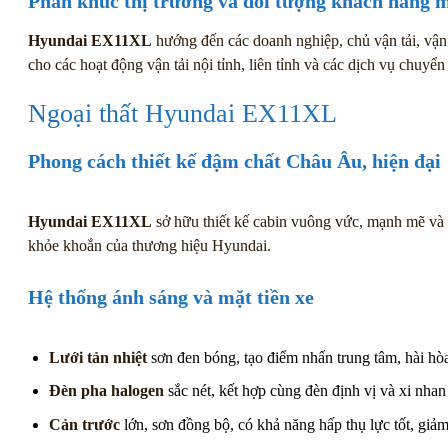
Phân khúc thị trường và đối tượng khách hàng m
Hyundai EX11XL
hướng đến các doanh nghiệp, chủ vận tải, vận 
cho các hoạt động vận tải nội tỉnh, liên tỉnh và các dịch vụ chuyển
Ngoại thất Hyundai EX11XL
Phong cách thiết kế đậm chất Châu Âu, hiện đại
Hyundai EX11XL
sở hữu thiết kế cabin vuông vức, mạnh mẽ và k
khỏe khoắn của thương hiệu Hyundai.
Hệ thống ánh sáng và mặt tiền xe
Lưới tản nhiệt
sơn đen bóng, tạo điểm nhấn trung tâm, hài h
Đèn pha halogen
sắc nét, kết hợp cùng đèn định vị và xi nha
Cản trước
lớn, sơn đồng bộ, có khả năng hấp thụ lực tốt, giảm 