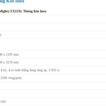
ng Kín Inox
Mighty EX11XL Thùng Kín Inox
)
80 x 2195 mm
20 x 3270 mm
 kỳ, 4 xi lanh thẳng hàng tăng áp, 3.933 cc
 2500 vòng/phút
0 mm