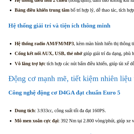
Hệ thống điều hòa 2 chiều
(nóng/lạnh), đảm bảo không khí luô
Bảng điều khiển trung tâm
bố trí hợp lý, dễ thao tác, tích hợp
Hệ thống giải trí và tiện ích thông minh
Hệ thống radio AM/FM/MP3
, kèm màn hình hiển thị thông ti
Cổng kết nối AUX, USB, thẻ nhớ
giúp giải trí đa dạng, phù 
Vô lăng trợ lực
tích hợp các nút bấm điều khiển, giúp tài xế 
Động cơ mạnh mẽ, tiết kiệm nhiên liệu 
Công nghệ động cơ D4GA đạt chuẩn Euro 5
Dung tích
: 3.933cc, công suất tối đa đạt 160PS.
Mô men xoắn cực đại
: 392 Nm tại 2.800 vòng/phút, giúp xe 