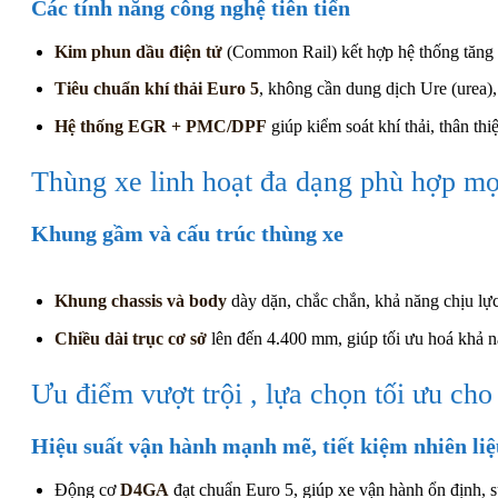
Các tính năng công nghệ tiên tiến
Kim phun dầu điện tử
(Common Rail) kết hợp hệ thống tăng áp
Tiêu chuẩn khí thải Euro 5
, không cần dung dịch Ure (urea), 
Hệ thống EGR + PMC/DPF
giúp kiểm soát khí thải, thân thi
Thùng xe linh hoạt đa dạng phù hợp m
Khung gầm và cấu trúc thùng xe
Khung chassis và body
dày dặn, chắc chắn, khả năng chịu lực
Chiều dài trục cơ sở
lên đến 4.400 mm, giúp tối ưu hoá khả 
Ưu điểm vượt trội , lựa chọn tối ưu cho
Hiệu suất vận hành mạnh mẽ, tiết kiệm nhiên li
Động cơ
D4GA
đạt chuẩn Euro 5, giúp xe vận hành ổn định, s