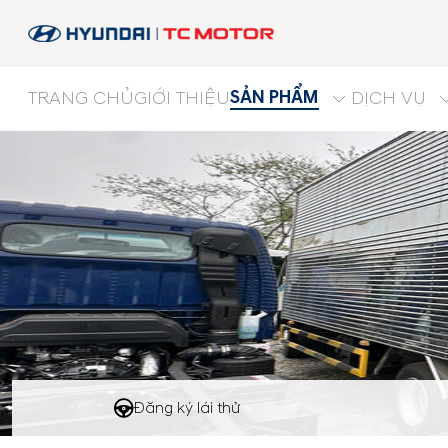
SẢN PHẨM
TRANG CHỦ
GIỚI THIỆU
DỊCH VỤ
Đăng ký lái thử