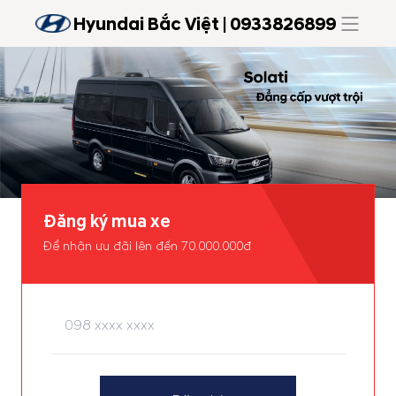
Hyundai Bắc Việt | 0933826899
Đăng ký mua xe
Để nhận ưu đãi lên đến 70.000.000đ