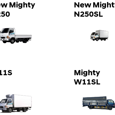
w Mighty
New Might
250
N250SL
11S
Mighty
W11SL