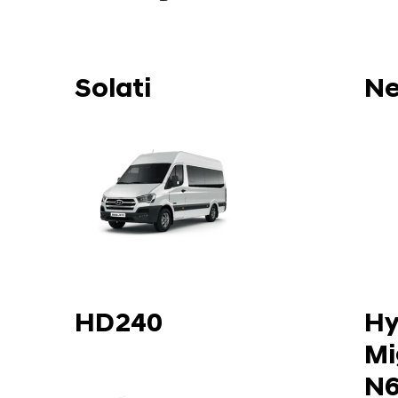
Solati
Ne
HD240
Hy
Mi
N6