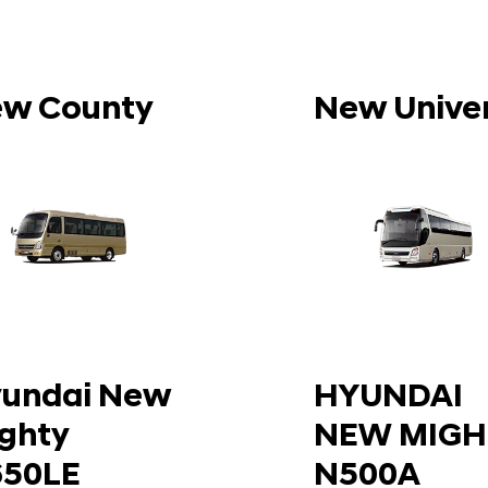
w County
New Unive
undai New
HYUNDAI
ghty
NEW MIGH
50LE
N500A