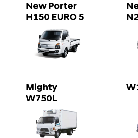
New Porter
Ne
H150 EURO 5
N
Mighty
W
W750L