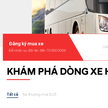
Đăng ký mua xe
Để nhận ưu đãi lên đến 70.000.000đ
KHÁM PHÁ DÒNG XE 
Tất cả
Xe thương mại EU5