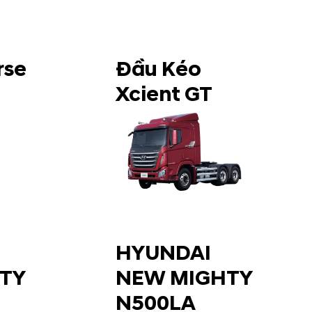
rse
Đầu Kéo
Xcient GT
HYUNDAI
TY
NEW MIGHTY
N500LA