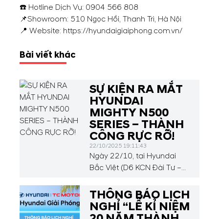
☎️ Hotline Dịch Vụ:
0904 566 808
📌Showroom: 510 Ngọc Hồi, Thanh Trì, Hà Nội
📍 Website: https://hyundaigiaiphong.com.vn/
Bài viết khác
SỰ KIỆN RA MẮT
HYUNDAI
MIGHTY N500
SERIES – THÀNH
CÔNG RỰC RỠ!
22/10/2025 19:11:43
Ngày 22/10, tại Hyundai
Bắc Việt (D6 KCN Đài Tư –
386 Nguyễn Văn Linh, Phúc
Lợi, Long Biên, Hà Nội), sự
THÔNG BÁO LỊCH
kiện ra mắt Hyundai Mighty
NGHỈ “LỄ KỈ NIỆM
N500 Series đã diễn ra sôi
20 NĂM THÀNH