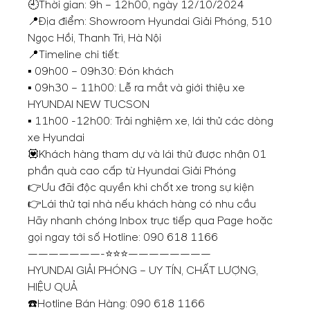
🕘Thời gian: 9h – 12h00, ngày 12/10/2024
📍Địa điểm: Showroom Hyundai Giải Phóng, 510
Ngọc Hồi, Thanh Trì, Hà Nội
📍Timeline chi tiết:
▪️ 09h00 – 09h30: Đón khách
▪️ 09h30 – 11h00: Lễ ra mắt và giới thiệu xe
HYUNDAI NEW TUCSON
▪️ 11h00 -12h00: Trải nghiệm xe, lái thử các dòng
xe Hyundai
💟Khách hàng tham dự và lái thử được nhận 01
phần quà cao cấp từ Hyundai Giải Phóng
👉Ưu đãi độc quyền khi chốt xe trong sự kiện
👉Lái thử tại nhà nếu khách hàng có nhu cầu
Hãy nhanh chóng Inbox trực tiếp qua Page hoặc
gọi ngay tới số Hotline:
090 618 1166
———————-⭐⭐⭐————————
HYUNDAI GIẢI PHÓNG – UY TÍN, CHẤT LƯỢNG,
HIỆU QUẢ
☎️Hotline Bán Hàng:
090 618 1166