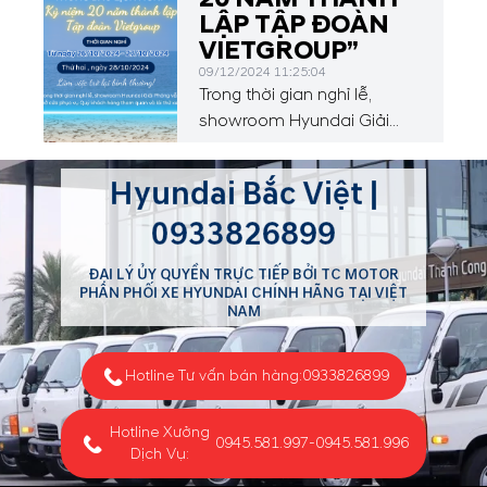
động và thành công ngoài
LẬP TẬP ĐOÀN
mong đợi!
VIETGROUP”
09/12/2024 11:25:04
Trong thời gian nghỉ lễ,
showroom Hyundai Giải
Phóng vẫn mở cửa phục vụ
Quý khách hàng tham quan
Hyundai Bắc Việt |
và lái thử xe.
0933826899
ĐẠI LÝ ỦY QUYỀN TRỰC TIẾP BỞI TC MOTOR
PHÂN PHỐI XE HYUNDAI CHÍNH HÃNG TẠI VIỆT
NAM
Hotline Tư vấn bán hàng:
0933826899
Hotline Xưởng
0945.581.997
-
0945.581.996
Dịch Vụ: