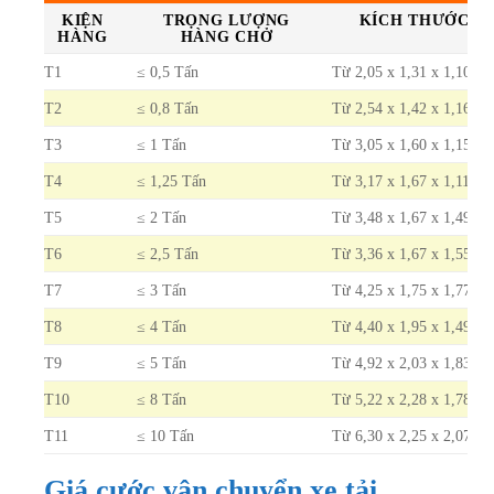
KIỆN
TRỌNG LƯỢNG
KÍCH THƯỚC TO
HÀNG
HÀNG CHỞ
T1
≤ 0,5 Tấn
Từ 2,05 x 1,31 x 1,10 đế
T2
≤ 0,8 Tấn
Từ 2,54 x 1,42 x 1,16 đế
T3
≤ 1 Tấn
Từ 3,05 x 1,60 x 1,15 đế
T4
≤ 1,25 Tấn
Từ 3,17 x 1,67 x 1,11 đến
T5
≤ 2 Tấn
Từ 3,48 x 1,67 x 1,49 đế
T6
≤ 2,5 Tấn
Từ 3,36 x 1,67 x 1,55 đế
T7
≤ 3 Tấn
Từ 4,25 x 1,75 x 1,77 đế
T8
≤ 4 Tấn
Từ 4,40 x 1,95 x 1,49 đế
T9
≤ 5 Tấn
Từ 4,92 x 2,03 x 1,83 đế
T10
≤ 8 Tấn
Từ 5,22 x 2,28 x 1,78 đế
T11
≤ 10 Tấn
Từ 6,30 x 2,25 x 2,07 đế
Giá cước vận chuyển xe tải