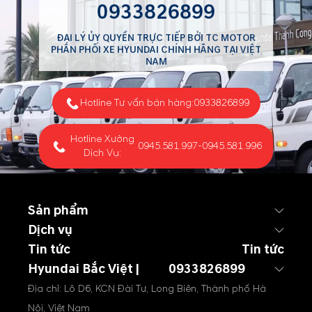
0933826899
ĐẠI LÝ ỦY QUYỀN TRỰC TIẾP BỞI TC MOTOR
PHÂN PHỐI XE HYUNDAI CHÍNH HÃNG TẠI VIỆT
NAM
Hotline Tư vấn bán hàng:
0933826899
Hotline Xưởng
0945.581.997
-
0945.581.996
Dịch Vụ:
Sản phẩm
Dịch vụ
Tin tức
Tin tức
Hyundai Bắc Việt |
0933826899
Địa chỉ: Lô D6, KCN Đài Tư, Long Biên, Thành phố Hà
Nội, Việt Nam