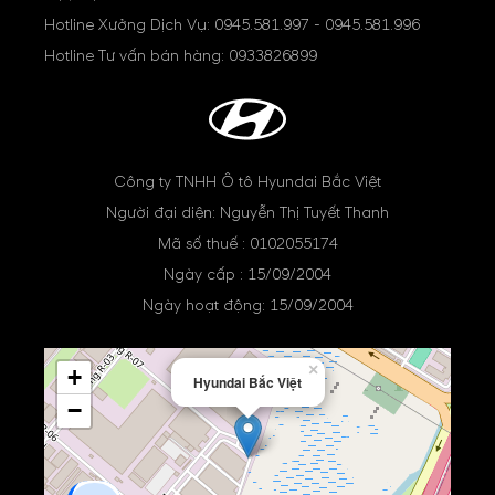
Hotline Xưởng Dịch Vụ:
0945.581.997
-
0945.581.996
Hotline Tư vấn bán hàng:
0933826899
Công ty TNHH Ô tô Hyundai Bắc Việt
Người đại diện: Nguyễn Thị Tuyết Thanh
Mã số thuế : 0102055174
Ngày cấp : 15/09/2004
Ngày hoạt động: 15/09/2004
×
+
Hyundai Bắc Việt
−