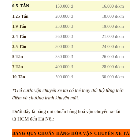
0.5 TẤN
150.000 đ
16.000 đ/km
1.25 Tấn
200.000 đ
18.000 đ/km
1.9 Tấn
230.000 đ
19.000 đ/km
2.4 Tấn
260.000 đ
21.000 đ/km
3.5 Tấn
300.000 đ
24.000 đ/km
5 Tấn
350.000 đ
26.000 đ/km
7 Tấn
400.000 đ
28.000 đ/km
10 Tấn
500.000 đ
30.000 đ/km
*Giá cước vận chuyển xe tải có thể thay đổi tuỳ từng thời
điểm và chương trình khuyến mãi.
Dưới đây là bảng qui chuẩn hàng hoá vận chuyển xe tải
từ HCM đến Hà Nội:
BẢNG QUY CHUẨN HÀNG HÓA VẬN CHUYỂN XE TẢI