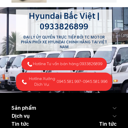
Hyundai Bắc Việt |
0933826899
ĐẠI LÝ ỦY QUYỀN TRỰC TIẾP BỞI TC MOTOR
PHÂN PHỐI XE HYUNDAI CHÍNH HÃNG TẠI VIỆT
NAM
Hotline Tư vấn bán hàng:
0933826899
Hotline Xưởng
0945.581.997
-
0945.581.996
Dịch Vụ:
Sản phẩm
Dịch vụ
Tin tức
Tin tức