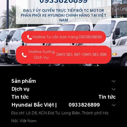
0933826899
ĐẠI LÝ ỦY QUYỀN TRỰC TIẾP BỞI TC MOTOR
PHÂN PHỐI XE HYUNDAI CHÍNH HÃNG TẠI VIỆT
NAM
Hotline Tư vấn bán hàng:
0933826899
Hotline Xưởng
0945.581.997
-
0945.581.996
Dịch Vụ:
Sản phẩm
Dịch vụ
Tin tức
Tin tức
Hyundai Bắc Việt |
0933826899
Địa chỉ: Lô D6, KCN Đài Tư, Long Biên, Thành phố Hà
Nội, Việt Nam