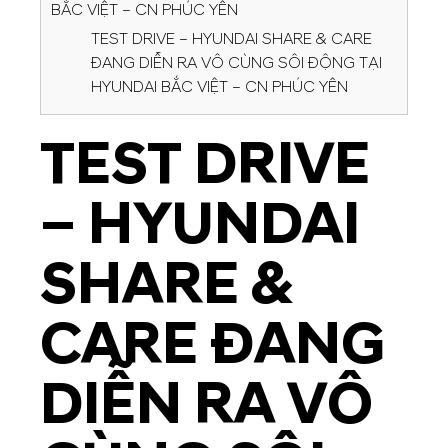
BẮC VIỆT – CN PHÚC YÊN
TEST DRIVE – HYUNDAI SHARE & CARE
ĐANG DIỄN RA VÔ CÙNG SÔI ĐỘNG TẠI
HYUNDAI BẮC VIỆT – CN PHÚC YÊN
TEST DRIVE
– HYUNDAI
SHARE &
CARE ĐANG
DIỄN RA VÔ