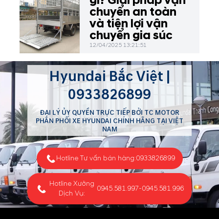
gì? Giải pháp vận
chuyển an toàn
và tiện lợi vận
chuyển gia súc
12/04/2025 13:21:51
Hyundai Bắc Việt |
0933826899
ĐẠI LÝ ỦY QUYỀN TRỰC TIẾP BỞI TC MOTOR
PHÂN PHỐI XE HYUNDAI CHÍNH HÃNG TẠI VIỆT
NAM
Hotline Tư vấn bán hàng:
0933826899
Hotline Xưởng
0945.581.997
-
0945.581.996
Dịch Vụ: