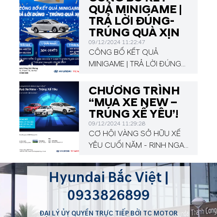
chương trình khuyến mại với
QUẢ MINIGAME |
các dịch vụ chăm sóc xe
TRẢ LỜI ĐÚNG-
chất lượng cao và những ưu
TRÚNG QUÀ XỊN
đãi cực kì hấp dẫn!
09/12/2024 11:22:47
CÔNG BỐ KẾT QUẢ
MINIGAME | TRẢ LỜI ĐÚNG-
TRÚNG QUÀ XỊN. Từ ngày
08/10/2024 đến
CHƯƠNG TRÌNH
24/10/2024
“MUA XE NEW –
TRÚNG XẾ YÊU’!
09/12/2024 11:29:28
CƠ HỘI VÀNG SỞ HỮU XẾ
YÊU CUỐI NĂM - RINH NGAY
QUÀ KHỦNG CÙNG
HYUNDAI GIẢI PHÓNG
Hyundai Bắc Việt |
0933826899
ĐẠI LÝ ỦY QUYỀN TRỰC TIẾP BỞI TC MOTOR