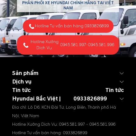
PHÂN PHỐI XE HYUNDAI CHÍNH HÃNG TẠI VIỆT
NAM
Hotline Tư vấn bán hàng:
0933826899
Hotline Xưởng
0945.581.997
-
0945.581.996
Dịch Vụ:
Sản phẩm
Dịch vụ
Tin tức
Tin tức
Hyundai Bắc Việt |
0933826899
Địa chỉ: Lô D6, KCN Đài Tư, Long Biên, Thành phố Hà
Nội, Việt Nam
Hotline Xưởng Dịch Vụ:
0945.581.997
-
0945.581.996
Hotline Tư vấn bán hàng:
0933826899