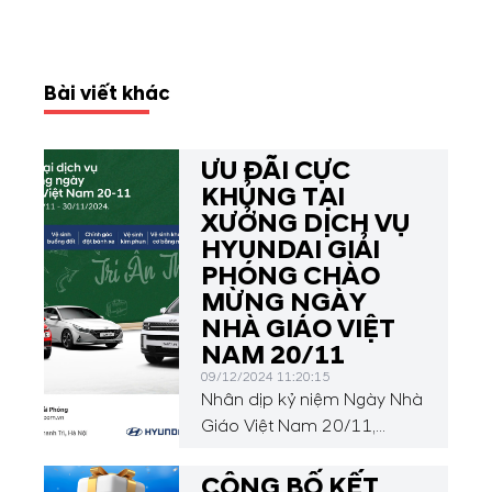
Bài viết khác
ƯU ĐÃI CỰC
KHỦNG TẠI
XƯỞNG DỊCH VỤ
HYUNDAI GIẢI
PHÓNG CHÀO
MỪNG NGÀY
NHÀ GIÁO VIỆT
NAM 20/11
09/12/2024 11:20:15
Nhân dịp kỷ niệm Ngày Nhà
Giáo Việt Nam 20/11,
Hyundai Giải Phóng mang
đến cho quý khách hàng
CÔNG BỐ KẾT