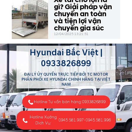
gì? Giải pháp vận
chuyển an toàn
và tiện lợi vận
chuyển gia súc
12/04/2025 13:21:51
Hyundai Bắc Việt |
0933826899
ĐẠI LÝ ỦY QUYỀN TRỰC TIẾP BỞI TC MOTOR
PHÂN PHỐI XE HYUNDAI CHÍNH HÃNG TẠI VIỆT
NAM
Hotline Tư vấn bán hàng:
0933826899
Hotline Xưởng
0945.581.997
-
0945.581.996
Dịch Vụ: