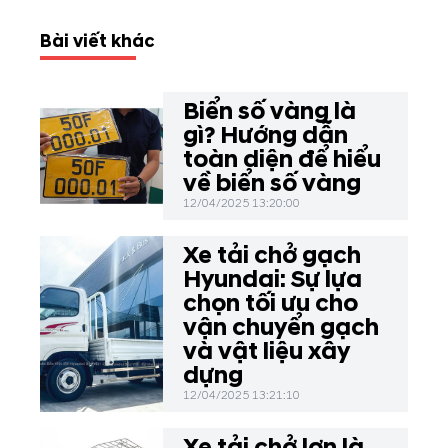
Bài viết khác
Biển số vàng là
gì? Hướng dẫn
toàn diện để hiểu
về biển số vàng
12/04/2025 13:20:00
Xe tải chở gạch
Hyundai: Sự lựa
chọn tối ưu cho
vận chuyển gạch
và vật liệu xây
dựng
12/04/2025 13:21:10
Xe tải chở lợn là