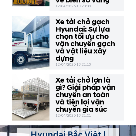
về biển số vàng
12/04/2025 13:20:00
Xe tải chở gạch
Hyundai: Sự lựa
chọn tối ưu cho
vận chuyển gạch
và vật liệu xây
dựng
12/04/2025 13:21:10
Xe tải chở lợn là
gì? Giải pháp vận
chuyển an toàn
và tiện lợi vận
chuyển gia súc
12/04/2025 13:21:51
Hyundai Bắc Việt |