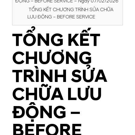
ĐỘNG – BEFORE SERVICE – Ngày 07/02/2026
TỔNG KẾT CHƯƠNG TRÌNH SỬA CHỮA
LƯU ĐỘNG – BEFORE SERVICE
TỔNG KẾT
CHƯƠNG
TRÌNH SỬA
CHỮA LƯU
ĐỘNG –
BEFORE