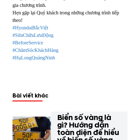
gia chương trình.
Hẹn gặp lại Quý khách trong những chương trình tiếp
theo!
#HyundaiBắcViệt
#SửaChữaLưuĐộng
#BeforeService
#ChămSócKháchHàng
#HạLongQuảngNinh
Bài viết khác
Biển số vàng là
gì? Hướng dẫn
toàn diện để hiểu