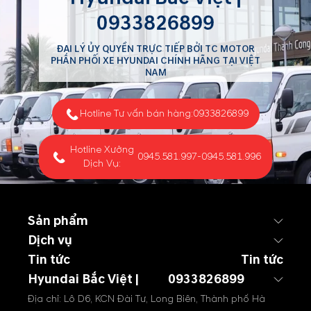
0933826899
ĐẠI LÝ ỦY QUYỀN TRỰC TIẾP BỞI TC MOTOR
PHÂN PHỐI XE HYUNDAI CHÍNH HÃNG TẠI VIỆT
NAM
Hotline Tư vấn bán hàng:
0933826899
Hotline Xưởng
0945.581.997
-
0945.581.996
Dịch Vụ:
Sản phẩm
Dịch vụ
Tin tức
Tin tức
Hyundai Bắc Việt |
0933826899
Địa chỉ: Lô D6, KCN Đài Tư, Long Biên, Thành phố Hà