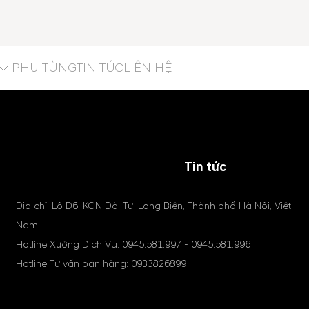
PHỤ TÙNG
TIN TỨC
LIÊN HỆ
Tin tức
Địa chỉ: Lô D6, KCN Đài Tư, Long Biên, Thành phố Hà Nội, Việt
Nam
Hotline Xưởng Dịch Vụ:
0945.581.997
-
0945.581.996
Hotline Tư vấn bán hàng:
0933826899