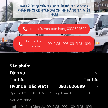
ĐẠI LÝ ỦY QUYỀN TRỰC TIẾP BỞI TC MOTOR
PHÂN PHỐI XE HYUNDAI CHÍNH HÃNG TẠI VIỆT
NAM
Hotline Tư vấn bán hàng:
0933826899
Hotline Xưởng
0945.581.997
-
0945.581.996
Dịch Vụ:
Sản phẩm
Dịch vụ
Tin tức
Tin tức
Hyundai Bắc Việt |
0933826899
Địa chỉ: Lô D6, KCN Đài Tư, Long Biên, Thành phố Hà
Nội, Việt Nam
Hotline Xưởng Dịch Vụ:
0945.581.997
-
0945.581.996